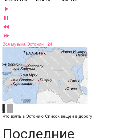




Вся музыка Эстонии 24
Что взять в Эстонию
Список вещей в дорогу
Последние