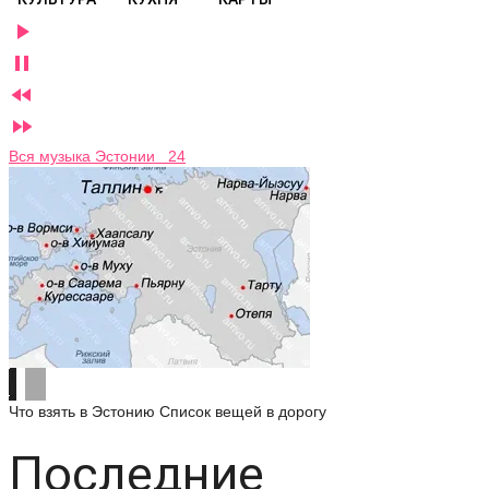




Вся музыка Эстонии 24
Что взять в Эстонию
Список вещей в дорогу
Последние