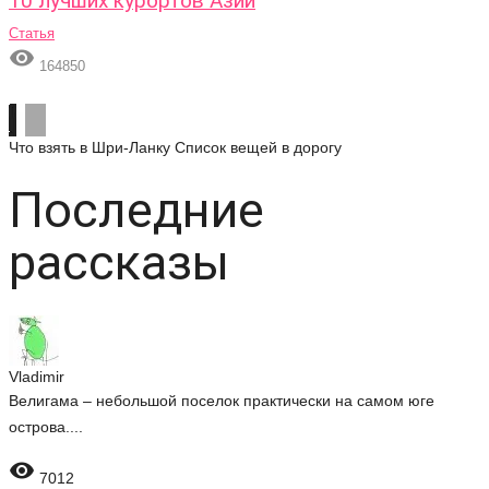
10 лучших курортов Азии
Статья

164850
Что взять в Шри-Ланку
Список вещей в дорогу
Последние
рассказы
Vladimir
Велигама – небольшой поселок практически на самом юге
острова....

7012