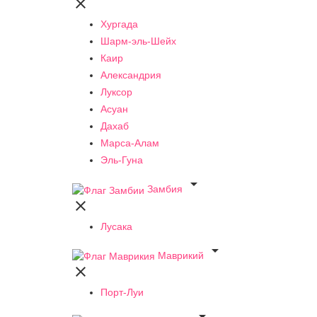

Хургада
Шарм-эль-Шейх
Каир
Александрия
Луксор
Асуан
Дахаб
Марса-Алам
Эль-Гуна

Замбия

Лусака

Маврикий

Порт-Луи
