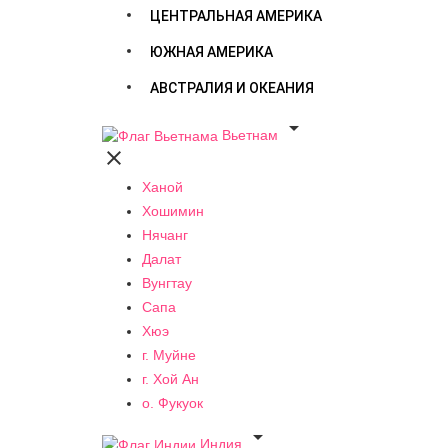
ЦЕНТРАЛЬНАЯ АМЕРИКА
ЮЖНАЯ АМЕРИКА
АВСТРАЛИЯ И ОКЕАНИЯ

Вьетнам

Ханой
Хошимин
Нячанг
Далат
Вунгтау
Сапа
Хюэ
г. Муйне
г. Хой Ан
о. Фукуок

Индия