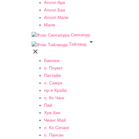
Атолл Ари
Атолл Баа
Атолл Мале
Мале
Сингапур

Тайланд

Бангкок
о. Пхукет
Паттайя
о. Самуи
пр-я Краби
о. Ко Чанг
Пай
Хуа Хин
Чианг Май
о. Ко Сичанг
о. Панган