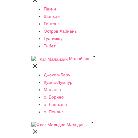

Пекин
Шанхай
Гонконг
Остров Хайнань
Гуанчжоу
Тибет

Малайзия

Джохор-Бару
Куала-Лумпур
Малакка
о. Борнео
о. Лангкави
о. Пенанг

Мальдивы
