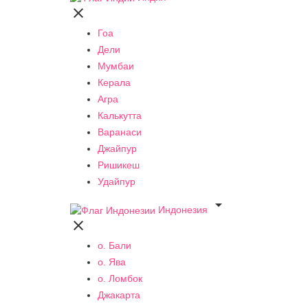

Гоа
Дели
Мумбаи
Керала
Агра
Калькутта
Варанаси
Джайпур
Ришикеш
Удайпур

Индонезия

о. Бали
о. Ява
о. Ломбок
Джакарта