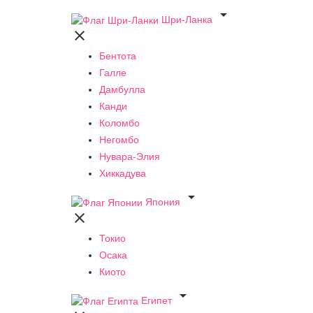

Шри-Ланка

Бентота
Галле
Дамбулла
Канди
Коломбо
Негомбо
Нувара-Элия
Хиккадува

Япония

Токио
Осака
Киото

Египет