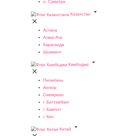
о. Суматра

Казахстан

Астана
Алма-Ата
Караганда
Шымкент

Камбоджа

Пномпень
Ангкор
Сиемреап
г. Баттамбанг
г. Кампот
г. Кеп

Китай