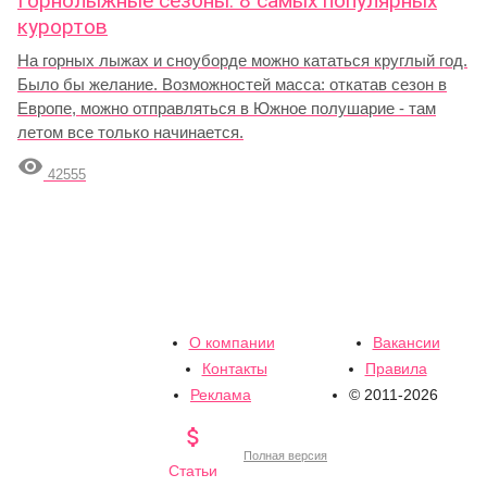
Горнолыжные сезоны: 8 самых популярных
курортов
На горных лыжах и сноуборде можно кататься круглый год.
Было бы желание. Возможностей масса: откатав сезон в
Европе, можно отправляться в Южное полушарие - там
летом все только начинается.

42555
О компании
Вакансии
Контакты
Правила
Реклама
© 2011-2026

Полная версия
Статьи