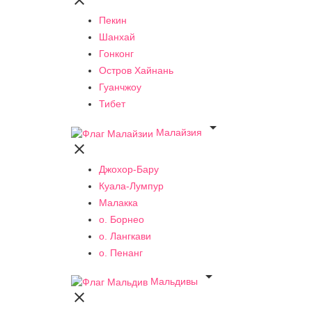

Пекин
Шанхай
Гонконг
Остров Хайнань
Гуанчжоу
Тибет

Малайзия

Джохор-Бару
Куала-Лумпур
Малакка
о. Борнео
о. Лангкави
о. Пенанг

Мальдивы
