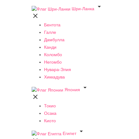

Шри-Ланка

Бентота
Галле
Дамбулла
Канди
Коломбо
Негомбо
Нувара-Элия
Хиккадува

Япония

Токио
Осака
Киото

Египет