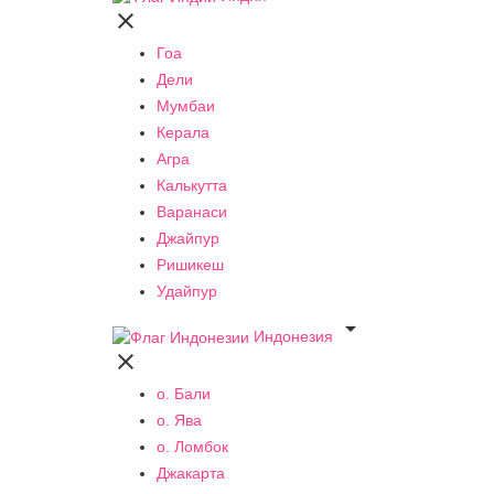

Гоа
Дели
Мумбаи
Керала
Агра
Калькутта
Варанаси
Джайпур
Ришикеш
Удайпур

Индонезия

о. Бали
о. Ява
о. Ломбок
Джакарта