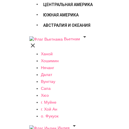
ЦЕНТРАЛЬНАЯ АМЕРИКА
ЮЖНАЯ АМЕРИКА
АВСТРАЛИЯ И ОКЕАНИЯ

Вьетнам

Ханой
Хошимин
Нячанг
Далат
Вунгтау
Сапа
Хюэ
г. Муйне
г. Хой Ан
о. Фукуок

Индия