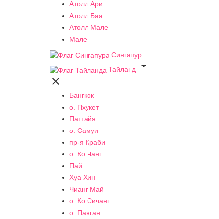
Атолл Ари
Атолл Баа
Атолл Мале
Мале
Сингапур

Тайланд

Бангкок
о. Пхукет
Паттайя
о. Самуи
пр-я Краби
о. Ко Чанг
Пай
Хуа Хин
Чианг Май
о. Ко Сичанг
о. Панган