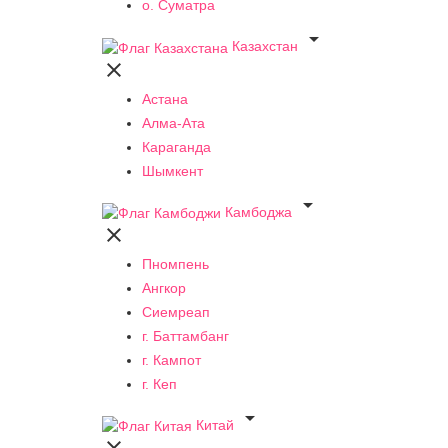
о. Суматра

Казахстан

Астана
Алма-Ата
Караганда
Шымкент

Камбоджа

Пномпень
Ангкор
Сиемреап
г. Баттамбанг
г. Кампот
г. Кеп

Китай