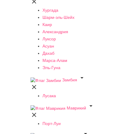

Хургада
Шарм-эль-Шейх
Каир
Александрия
Луксор
Асуан
Дахаб
Марса-Алам
Эль-Гуна

Замбия

Лусака

Маврикий

Порт-Луи
