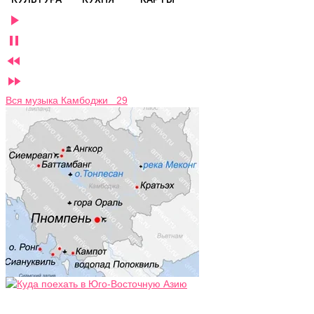




Вся музыка Камбоджи 29