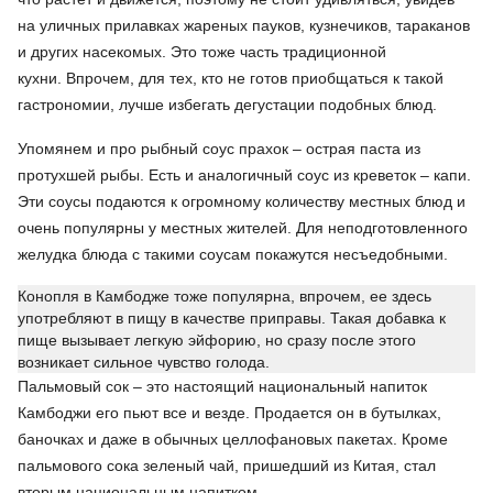
на уличных прилавках жареных пауков, кузнечиков, тараканов
и других насекомых. Это тоже часть традиционной
кухни. Впрочем, для тех, кто не готов приобщаться к такой
гастрономии, лучше избегать дегустации подобных блюд.
Упомянем и про рыбный соус прахок – острая паста из
протухшей рыбы. Есть и аналогичный соус из креветок – капи.
Эти соусы подаются к огромному количеству местных блюд и
очень популярны у местных жителей. Для неподготовленного
желудка блюда с такими соусам покажутся несъедобными.
Конопля в Камбодже тоже популярна, впрочем, ее здесь
употребляют в пищу в качестве приправы. Такая добавка к
пище вызывает легкую эйфорию, но сразу после этого
возникает сильное чувство голода.
Пальмовый сок – это настоящий национальный напиток
Камбоджи его пьют все и везде. Продается он в бутылках,
баночках и даже в обычных целлофановых пакетах. Кроме
пальмового сока зеленый чай, пришедший из Китая, стал
вторым национальным напитком.