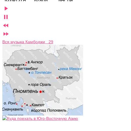




Вся музыка Камбоджи 29