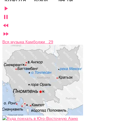




Вся музыка Камбоджи 29