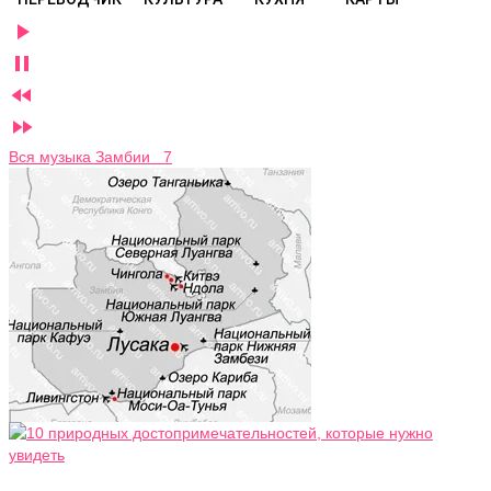




Вся музыка Замбии 7