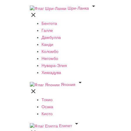

Шри-Ланка

Бентота
Галле
Дамбулла
Канди
Коломбо
Негомбо
Нувара-Элия
Хиккадува

Япония

Токио
Осака
Киото

Египет