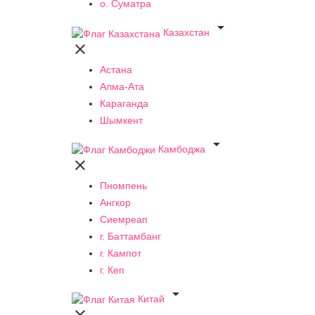
о. Суматра

Казахстан

Астана
Алма-Ата
Караганда
Шымкент

Камбоджа

Пномпень
Ангкор
Сиемреап
г. Баттамбанг
г. Кампот
г. Кеп

Китай