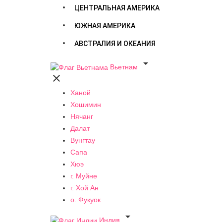
ЦЕНТРАЛЬНАЯ АМЕРИКА
ЮЖНАЯ АМЕРИКА
АВСТРАЛИЯ И ОКЕАНИЯ

Вьетнам

Ханой
Хошимин
Нячанг
Далат
Вунгтау
Сапа
Хюэ
г. Муйне
г. Хой Ан
о. Фукуок

Индия