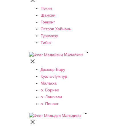

Пекин
Шанхай
Гонконг
Остров Хайнань
Гуанчжоу
Тибет

Малайзия

Джохор-Бару
Куала-Лумпур
Малакка
о. Борнео
о. Лангкави
о. Пенанг

Мальдивы
