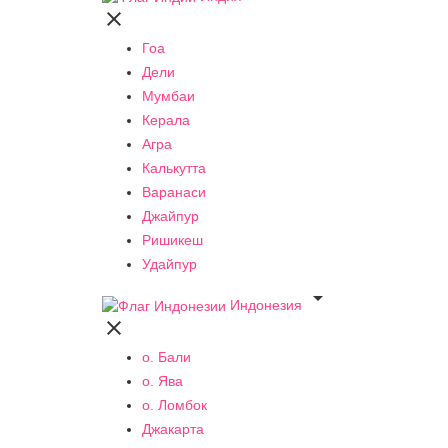

Гоа
Дели
Мумбаи
Керала
Агра
Калькутта
Варанаси
Джайпур
Ришикеш
Удайпур

Индонезия

о. Бали
о. Ява
о. Ломбок
Джакарта