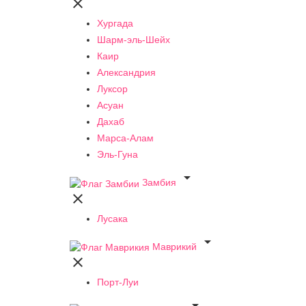

Хургада
Шарм-эль-Шейх
Каир
Александрия
Луксор
Асуан
Дахаб
Марса-Алам
Эль-Гуна

Замбия

Лусака

Маврикий

Порт-Луи
