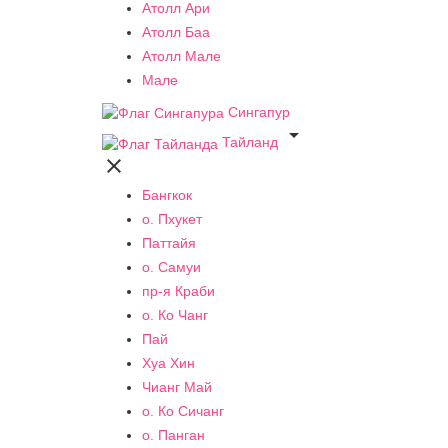
Атолл Ари
Атолл Баа
Атолл Мале
Мале
Сингапур

Тайланд

Бангкок
о. Пхукет
Паттайя
о. Самуи
пр-я Краби
о. Ко Чанг
Пай
Хуа Хин
Чианг Май
о. Ко Сичанг
о. Панган