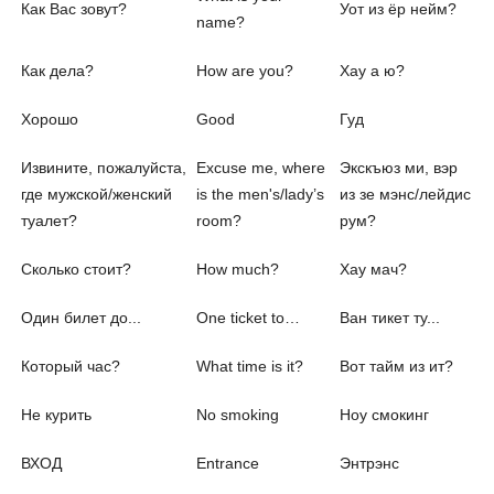
Как Вас зовут?
Уот из ёр нейм?
name?
Как дела?
How are you?
Хау а ю?
Хорошо
Good
Гуд
Извините, пожалуйста,
Excuse me, where
Экскъюз ми, вэр
где мужской/женский
is the men's/lady’s
из зе мэнс/лейдис
туалет?
room?
рум?
Сколько стоит?
How much?
Хау мач?
Один билет до...
One ticket to…
Ван тикет ту...
Который час?
What time is it?
Вот тайм из ит?
Не курить
No smoking
Ноу смокинг
ВХОД
Entrance
Энтрэнс