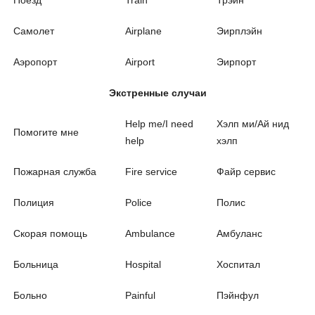
Поезд
Train
Трэйн
Самолет
Airplane
Эирплэйн
Аэропорт
Airport
Эирпорт
Экстренные случаи
Help me/I need
Хэлп ми/Ай нид
Помогите мне
help
хэлп
Пожарная служба
Fire service
Файр сервис
Полиция
Police
Полис
Скорая помощь
Ambulance
Амбуланс
Больница
Hospital
Хоспитал
Больно
Painful
Пэйнфул