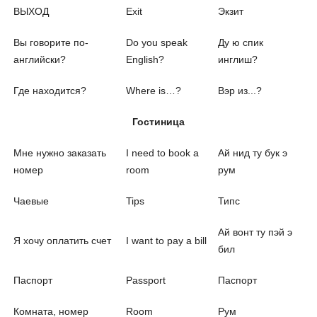
ВЫХОД
Exit
Экзит
Вы говорите по-
Do you speak
Ду ю спик
английски?
English?
инглиш?
Где находится?
Where is…?
Вэр из...?
Гостиница
Мне нужно заказать
I need to book a
Ай нид ту бук э
номер
room
рум
Чаевые
Tips
Типс
Ай вонт ту пэй э
Я хочу оплатить счет
I want to pay a bill
бил
Паспорт
Passport
Паспорт
Комната, номер
Room
Рум