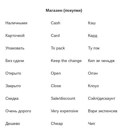
Магазин (покупки)
Наличными
Cash
Кэш
Карточкой
Card
Кард
Упаковать
To pack
Ту пэк
Без сдачи
Keep the change
Кип зе ченьдж
Открыто
Open
Опэн
Закрыто
Close
Клоуз
Скидка
Sale/discount
Сэйл/дискаунт
Очень дорого
Very expensive
Вэри экспенсив
Дешево
Cheap
Чип