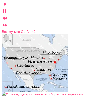




Вся музыка США 40