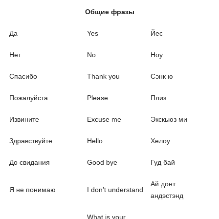
Общие фразы
Да
Yes
Йес
Нет
No
Ноу
Спасибо
Thank you
Сэнк ю
Пожалуйста
Please
Плиз
Извините
Excuse me
Экскьюз ми
Здравствуйте
Hello
Хелоу
До свидания
Good bye
Гуд бай
Ай донт
Я не понимаю
I don’t understand
андэстэнд
What is your