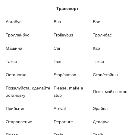
Транспорт
Автобус
Bus
Бас
Троллейбус
Trolleybus
Тролибас
Машина
Car
Кар
Такси
Taxi
Тэкси
Остановка
Stop/station
Стоп/стэйшн
Пожалуйста, сделайте
Please, make a
Плиз, мэйк э стоп
остановку
stop
Прибытие
Arrival
Эрайвл
Отправление
Departure
Депарче