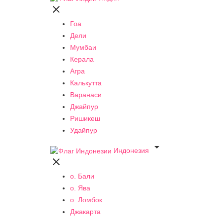

Гоа
Дели
Мумбаи
Керала
Агра
Калькутта
Варанаси
Джайпур
Ришикеш
Удайпур

Индонезия

о. Бали
о. Ява
о. Ломбок
Джакарта