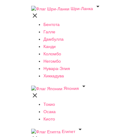

Шри-Ланка

Бентота
Галле
Дамбулла
Канди
Коломбо
Негомбо
Нувара-Элия
Хиккадува

Япония

Токио
Осака
Киото

Египет