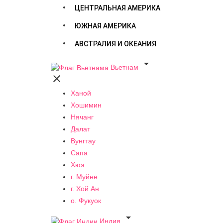
ЦЕНТРАЛЬНАЯ АМЕРИКА
ЮЖНАЯ АМЕРИКА
АВСТРАЛИЯ И ОКЕАНИЯ

Вьетнам

Ханой
Хошимин
Нячанг
Далат
Вунгтау
Сапа
Хюэ
г. Муйне
г. Хой Ан
о. Фукуок

Индия