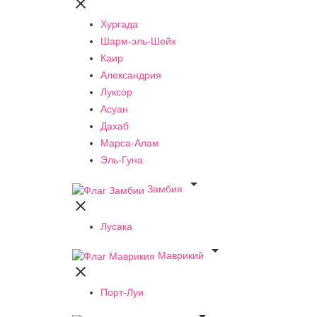

Хургада
Шарм-эль-Шейх
Каир
Александрия
Луксор
Асуан
Дахаб
Марса-Алам
Эль-Гуна

Замбия

Лусака

Маврикий

Порт-Луи
