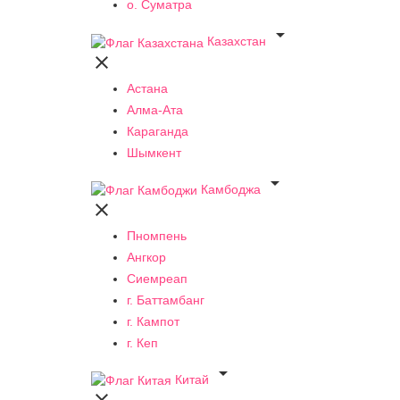
о. Суматра

Казахстан

Астана
Алма-Ата
Караганда
Шымкент

Камбоджа

Пномпень
Ангкор
Сиемреап
г. Баттамбанг
г. Кампот
г. Кеп

Китай