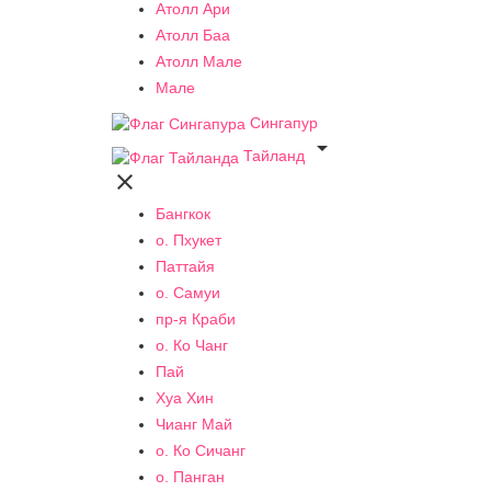
Атолл Ари
Атолл Баа
Атолл Мале
Мале
Сингапур

Тайланд

Бангкок
о. Пхукет
Паттайя
о. Самуи
пр-я Краби
о. Ко Чанг
Пай
Хуа Хин
Чианг Май
о. Ко Сичанг
о. Панган