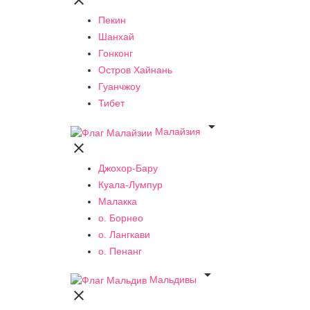

Пекин
Шанхай
Гонконг
Остров Хайнань
Гуанчжоу
Тибет

Малайзия

Джохор-Бару
Куала-Лумпур
Малакка
о. Борнео
о. Лангкави
о. Пенанг

Мальдивы
