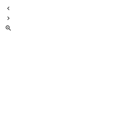


