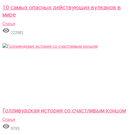
10 самых опасных действующих вулканов в
мире
Статья

222981
Голливудская история со счастливым концом
Статья

8793