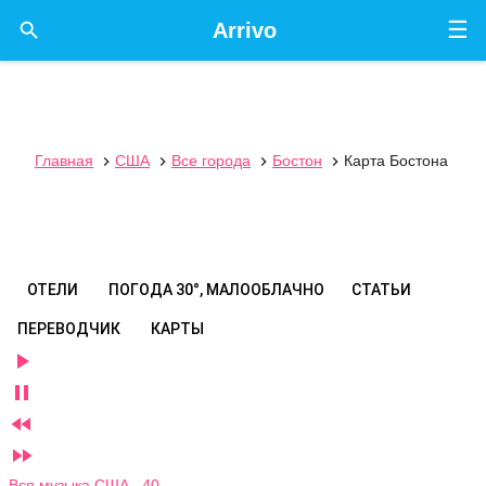
☰

Arrivo
Главная
США
Все города
Бостон
Карта Бостона




ОТЕЛИ
ПОГОДА
30°, МАЛООБЛАЧНО
СТАТЬИ
ПЕРЕВОДЧИК
КАРТЫ




Вся музыка США 40