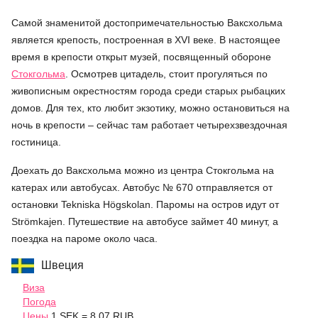
Самой знаменитой достопримечательностью Ваксхольма
является крепость, построенная в XVI веке. В настоящее
время в крепости открыт музей, посвященный обороне
Стокгольма
. Осмотрев цитадель, стоит прогуляться по
живописным окрестностям города среди старых рыбацких
домов. Для тех, кто любит экзотику, можно остановиться на
ночь в крепости – сейчас там работает четырехзвездочная
гостиница.
Доехать до Ваксхольма можно из центра Стокгольма на
катерах или автобусах. Автобус № 670 отправляется от
остановки Tekniska Högskolan. Паромы на остров идут от
Strömkajen. Путешествие на автобусе займет 40 минут, а
поездка на пароме около часа.
Швеция
Виза
Погода
Цены
1 SEK = 8.07 RUB