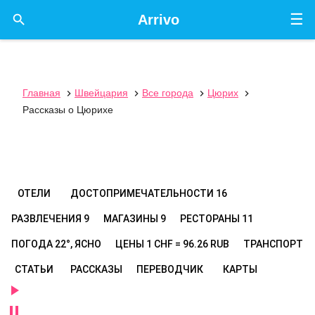
☰

Arrivo
Главная
Швейцария
Все города
Цюрих




Рассказы о Цюрихе
ОТЕЛИ
ДОСТОПРИМЕЧАТЕЛЬНОСТИ
16
РАЗВЛЕЧЕНИЯ
9
МАГАЗИНЫ
9
РЕСТОРАНЫ
11
ПОГОДА
22°, ЯСНО
ЦЕНЫ
1 CHF = 96.26 RUB
ТРАНСПОРТ
СТАТЬИ
РАССКАЗЫ
ПЕРЕВОДЧИК
КАРТЫ

