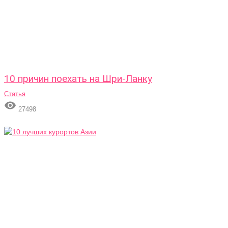
10 причин поехать на Шри-Ланку
Статья

27498