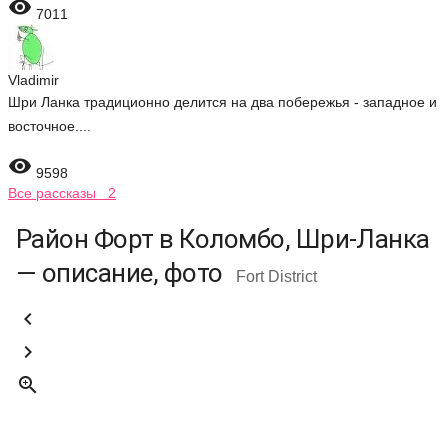

7011
Vladimir
Шри Ланка традиционно делится на два побережья - западное и
восточное....

9598
Все рассказы 2
Район Форт в Коломбо, Шри-Ланка
— описание, фото
Fort District


