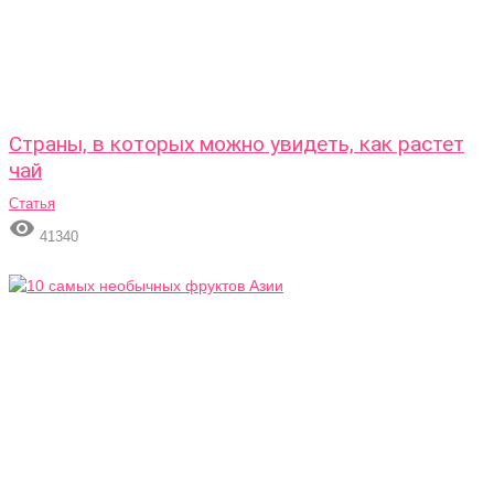
Страны, в которых можно увидеть, как растет
чай
Статья

41340