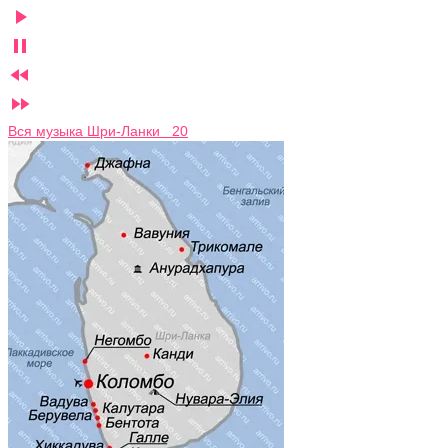




Вся музыка Шри-Ланки 20