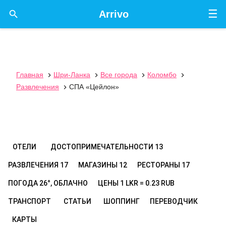
☰

Arrivo
Главная
Шри-Ланка
Все города
Коломбо




Развлечения
СПА «Цейлон»

ОТЕЛИ
ДОСТОПРИМЕЧАТЕЛЬНОСТИ
13
РАЗВЛЕЧЕНИЯ
17
МАГАЗИНЫ
12
РЕСТОРАНЫ
17
ПОГОДА
26°, ОБЛАЧНО
ЦЕНЫ
1 LKR = 0.23 RUB
ТРАНСПОРТ
СТАТЬИ
ШОППИНГ
ПЕРЕВОДЧИК
КАРТЫ