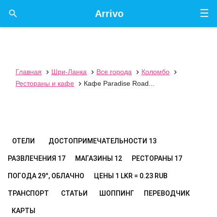
☰

Arrivo
Главная
Шри-Ланка
Все города
Коломбо




Рестораны и кафе
Кафе Paradise Road...

ОТЕЛИ
ДОСТОПРИМЕЧАТЕЛЬНОСТИ
13
РАЗВЛЕЧЕНИЯ
17
МАГАЗИНЫ
12
РЕСТОРАНЫ
17
ПОГОДА
29°, ОБЛАЧНО
ЦЕНЫ
1 LKR = 0.23 RUB
ТРАНСПОРТ
СТАТЬИ
ШОППИНГ
ПЕРЕВОДЧИК
КАРТЫ