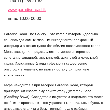
+(94 11) 258 21 62
www.paradiseroad.lk
пн-вс 10:00-00:00
Paradise Road The Gallery – это кафе в котором идеально
сошлись два самых главным ингредиента: прекрасный
интерьер и высокая кухня без обилия повсеместного карри.
Меню заведения представляет не менее интересное
сочетание западной, итальянской, азиатской и локальной
кухни. Изысканные блюда кафе могут существенно
опустошить кошелек, но взамен останутся приятные
впечатления.
Кафе находится в при галерее Paradise Road, которая
принадлежит известному архитектору Джеффри Бава
(Geoffrey Bawa). Соседство с искусством наделило это место
особым очарованием – его украшают колониальные бунгало,
аккуратные столики и безмятежный пруд с рыбами.