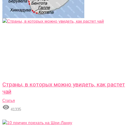
Страны, в которых можно увидеть, как растет
чай
Статья

41335