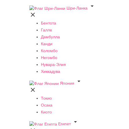

Шри-Ланка

Бентота
Галле
Дамбулла
Канди
Коломбо
Негомбо
Нувара-Элия
Хиккадува

Япония

Токио
Осака
Киото

Египет