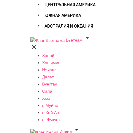
ЦЕНТРАЛЬНАЯ АМЕРИКА
ЮЖНАЯ АМЕРИКА
АВСТРАЛИЯ И ОКЕАНИЯ

Вьетнам

Ханой
Хошимин
Нячанг
Далат
Вунгтау
Сапа
Хюэ
г. Муйне
г. Хой Ан
о. Фукуок

Индия