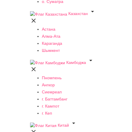
о. Суматра

Казахстан

Астана
Алма-Ата
Караганда
Шымкент

Камбоджа

Пномпень
Ангкор
Сиемреап
г. Баттамбанг
г. Кампот
г. Кеп

Китай