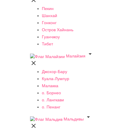

Пекин
Шанхай
Гонконг
Остров Хайнань
Гуанчжоу
Тибет

Малайзия

Джохор-Бару
Куала-Лумпур
Малакка
о. Борнео
о. Лангкави
о. Пенанг

Мальдивы
