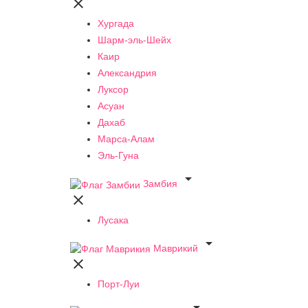

Хургада
Шарм-эль-Шейх
Каир
Александрия
Луксор
Асуан
Дахаб
Марса-Алам
Эль-Гуна

Замбия

Лусака

Маврикий

Порт-Луи
