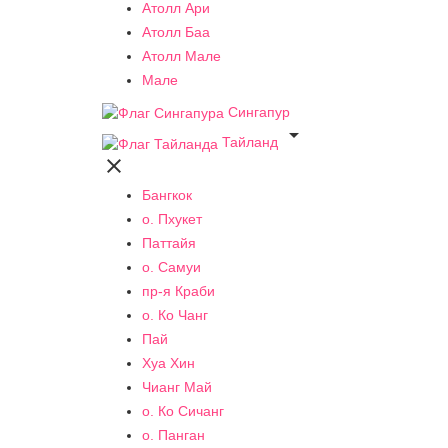
Атолл Ари
Атолл Баа
Атолл Мале
Мале
Сингапур

Тайланд

Бангкок
о. Пхукет
Паттайя
о. Самуи
пр-я Краби
о. Ко Чанг
Пай
Хуа Хин
Чианг Май
о. Ко Сичанг
о. Панган