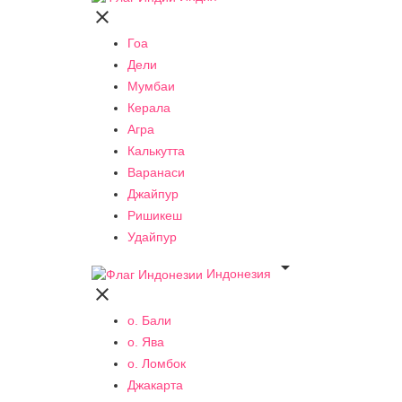

Гоа
Дели
Мумбаи
Керала
Агра
Калькутта
Варанаси
Джайпур
Ришикеш
Удайпур

Индонезия

о. Бали
о. Ява
о. Ломбок
Джакарта