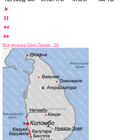




Вся музыка Шри-Ланки 20