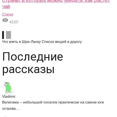
Страны, в которых можно увидеть, как растет
чай
Статья

41337
Что взять в Шри-Ланку
Список вещей в дорогу
Последние
рассказы
Vladimir
Велигама – небольшой поселок практически на самом юге
острова....