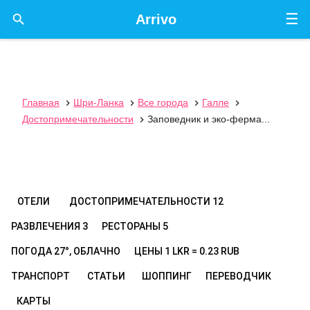
☰

Arrivo
Главная
Шри-Ланка
Все города
Галле




Достопримечательности
Заповедник и эко-ферма...

ОТЕЛИ
ДОСТОПРИМЕЧАТЕЛЬНОСТИ
12
РАЗВЛЕЧЕНИЯ
3
РЕСТОРАНЫ
5
ПОГОДА
27°, ОБЛАЧНО
ЦЕНЫ
1 LKR = 0.23 RUB
ТРАНСПОРТ
СТАТЬИ
ШОППИНГ
ПЕРЕВОДЧИК
КАРТЫ