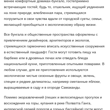
менее комфортные домиках-бунгало, гостеприимно
встречающие гостей; будь то, отшельник, ищущий уединения
на лоне природе; влюбленная пара, стремящаяся
погрузиться в свои чувства вдали от городской суеты; семьи,
желающей приобщиться к экологическому образу жизни.
Все бунгала и общественные пространства оформлены с
привлечением дизайнеров, архитекторов и экологов,
стремящихся гармонично вписать искусственные сооружения
в естественный ландшафт. Гости могут готовить пищу на
барбекю или в дровяных печах или отведать блюда
национальной кухни, приготовленные опытными поварами. В
любом случае, для ее приготовления используются
экологически чистые сезонные фрукты и овощи, зелень,
специи и редкие деликатесы, например сметанные яблоки,
выращиваемые в саду и в огороде Самаканды.
Помимо экоразвлечений (пеших и велосипедных прогулок и
восхождения на горы, купания в реке Полватта Ганга,
интересной серией порогов и горных бассейнов) гости могут