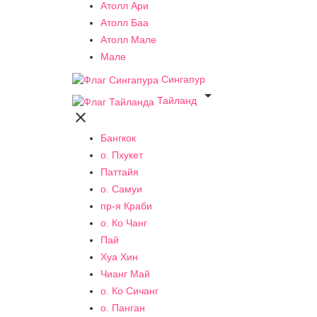
Атолл Ари
Атолл Баа
Атолл Мале
Мале
Сингапур

Тайланд

Бангкок
о. Пхукет
Паттайя
о. Самуи
пр-я Краби
о. Ко Чанг
Пай
Хуа Хин
Чианг Май
о. Ко Сичанг
о. Панган