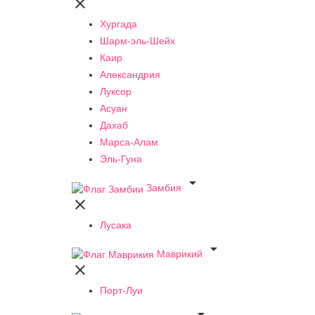

Хургада
Шарм-эль-Шейх
Каир
Александрия
Луксор
Асуан
Дахаб
Марса-Алам
Эль-Гуна

Замбия

Лусака

Маврикий

Порт-Луи
