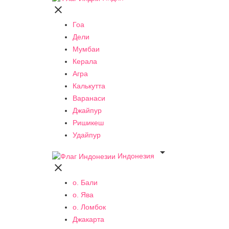

Гоа
Дели
Мумбаи
Керала
Агра
Калькутта
Варанаси
Джайпур
Ришикеш
Удайпур

Индонезия

о. Бали
о. Ява
о. Ломбок
Джакарта