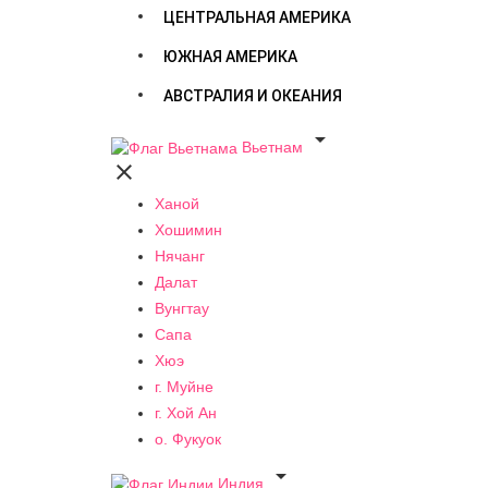
ЦЕНТРАЛЬНАЯ АМЕРИКА
ЮЖНАЯ АМЕРИКА
АВСТРАЛИЯ И ОКЕАНИЯ

Вьетнам

Ханой
Хошимин
Нячанг
Далат
Вунгтау
Сапа
Хюэ
г. Муйне
г. Хой Ан
о. Фукуок

Индия