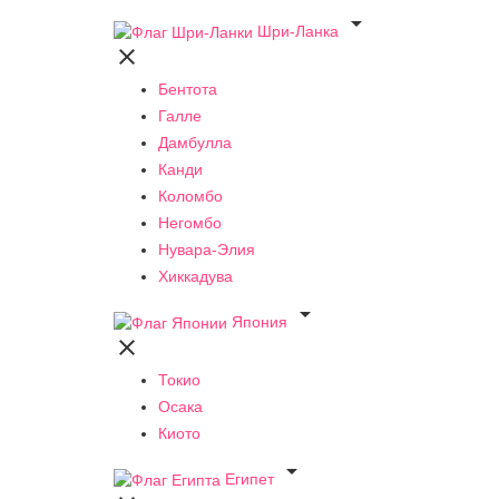

Шри-Ланка

Бентота
Галле
Дамбулла
Канди
Коломбо
Негомбо
Нувара-Элия
Хиккадува

Япония

Токио
Осака
Киото

Египет