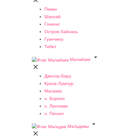

Пекин
Шанхай
Гонконг
Остров Хайнань
Гуанчжоу
Тибет

Малайзия

Джохор-Бару
Куала-Лумпур
Малакка
о. Борнео
о. Лангкави
о. Пенанг

Мальдивы
