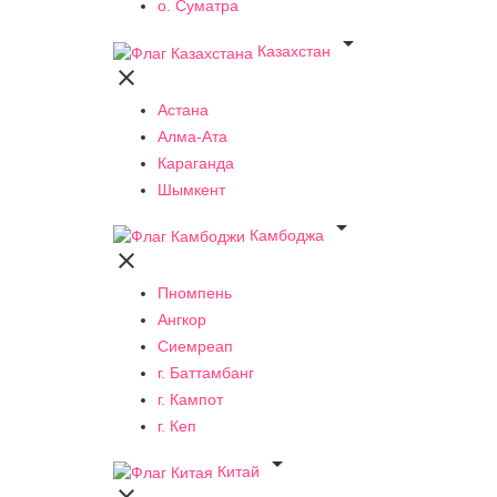
о. Суматра

Казахстан

Астана
Алма-Ата
Караганда
Шымкент

Камбоджа

Пномпень
Ангкор
Сиемреап
г. Баттамбанг
г. Кампот
г. Кеп

Китай