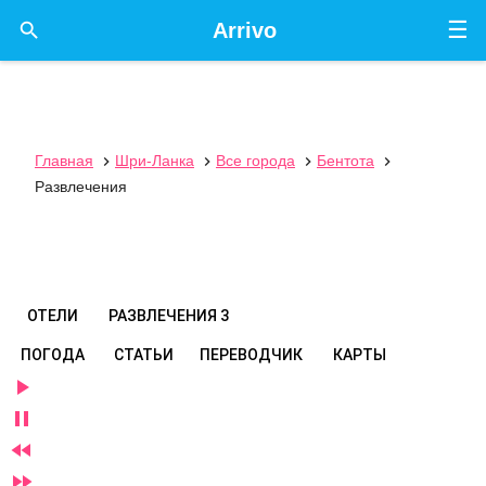
☰

Arrivo
Главная
Шри-Ланка
Все города
Бентота




Развлечения
ОТЕЛИ
РАЗВЛЕЧЕНИЯ
3
ПОГОДА
СТАТЬИ
ПЕРЕВОДЧИК
КАРТЫ



