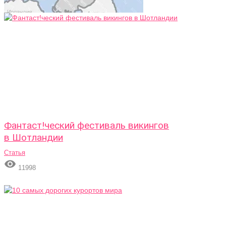
Фантаст!ческий фестиваль викингов
в Шотландии
Статья

11998