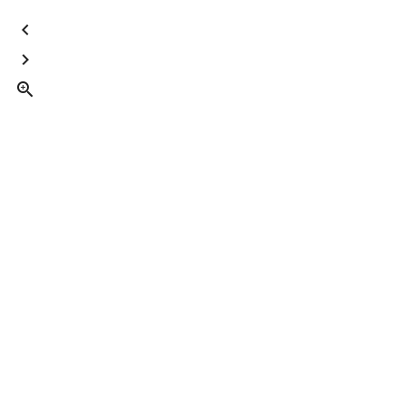


