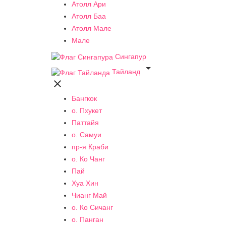
Атолл Ари
Атолл Баа
Атолл Мале
Мале
Сингапур

Тайланд

Бангкок
о. Пхукет
Паттайя
о. Самуи
пр-я Краби
о. Ко Чанг
Пай
Хуа Хин
Чианг Май
о. Ко Сичанг
о. Панган