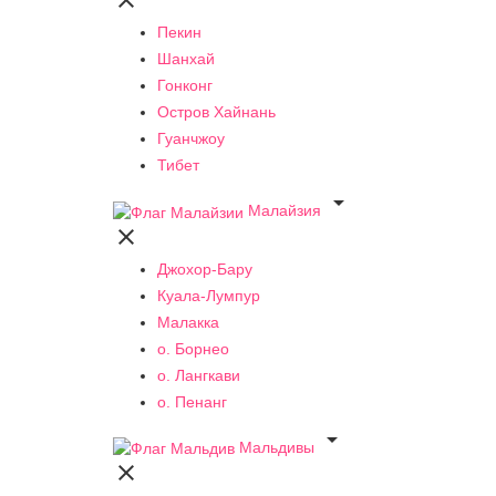

Пекин
Шанхай
Гонконг
Остров Хайнань
Гуанчжоу
Тибет

Малайзия

Джохор-Бару
Куала-Лумпур
Малакка
о. Борнео
о. Лангкави
о. Пенанг

Мальдивы
