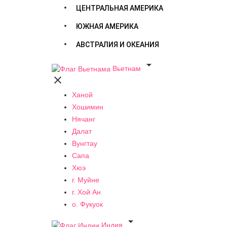
ЦЕНТРАЛЬНАЯ АМЕРИКА
ЮЖНАЯ АМЕРИКА
АВСТРАЛИЯ И ОКЕАНИЯ

Вьетнам

Ханой
Хошимин
Нячанг
Далат
Вунгтау
Сапа
Хюэ
г. Муйне
г. Хой Ан
о. Фукуок

Индия