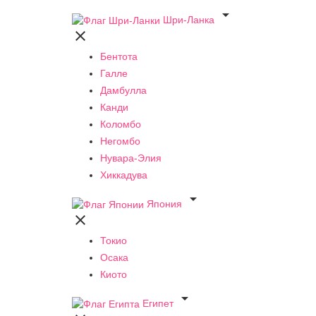

Шри-Ланка

Бентота
Галле
Дамбулла
Канди
Коломбо
Негомбо
Нувара-Элия
Хиккадува

Япония

Токио
Осака
Киото

Египет