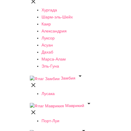

Хургада
Шарм-эль-Шейх
Каир
Александрия
Луксор
Асуан
Дахаб
Марса-Алам
Эль-Гуна

Замбия

Лусака

Маврикий

Порт-Луи
