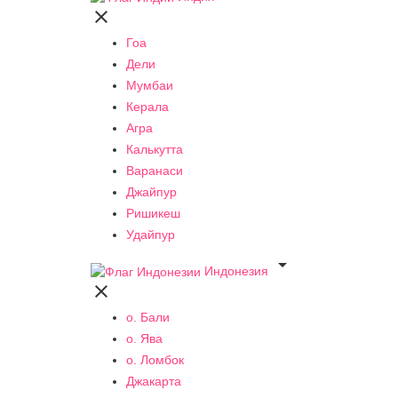

Гоа
Дели
Мумбаи
Керала
Агра
Калькутта
Варанаси
Джайпур
Ришикеш
Удайпур

Индонезия

о. Бали
о. Ява
о. Ломбок
Джакарта