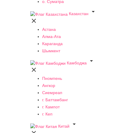
о. Суматра

Казахстан

Астана
Алма-Ата
Караганда
Шымкент

Камбоджа

Пномпень
Ангкор
Сиемреап
г. Баттамбанг
г. Кампот
г. Кеп

Китай