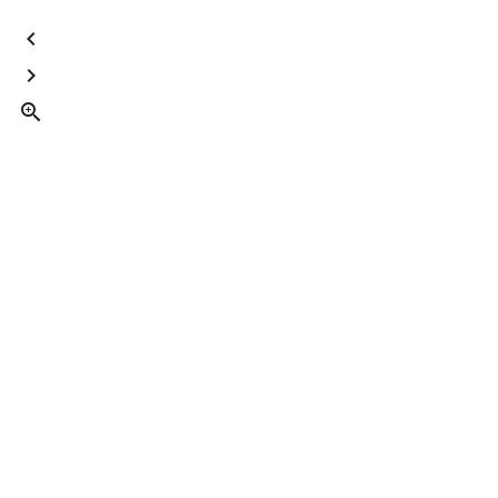


