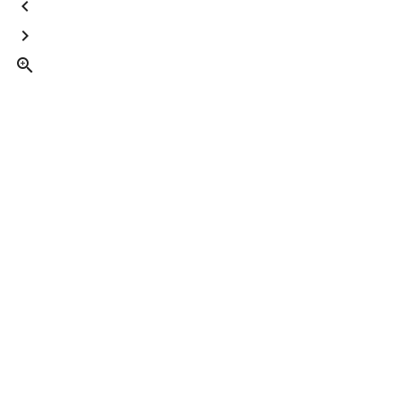


