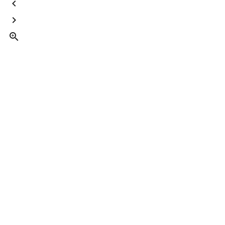


