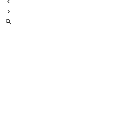


