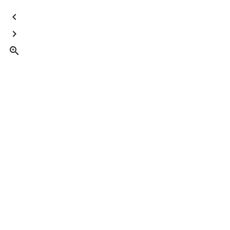


