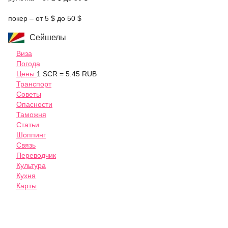
покер – от 5 $ до 50 $
Сейшелы
Виза
Погода
Цены
1 SCR = 5.45 RUB
Транспорт
Советы
Опасности
Таможня
Статьи
Шоппинг
Связь
Переводчик
Культура
Кухня
Карты