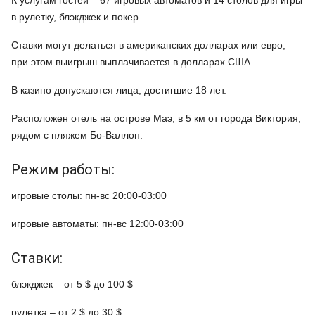
в рулетку, блэкджек и покер.
Ставки могут делаться в американских долларах или евро,
при этом выигрыш выплачивается в долларах США.
В казино допускаются лица, достигшие 18 лет.
Расположен отель на острове Маэ, в 5 км от города Виктория,
рядом с пляжем Бо-Валлон.
Режим работы:
игровые столы: пн-вс 20:00-03:00
игровые автоматы: пн-вс 12:00-03:00
Ставки:
блэкджек – от 5 $ до 100 $
рулетка – от 2 $ до 30 $