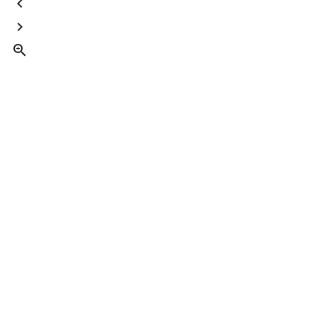


