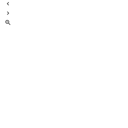


