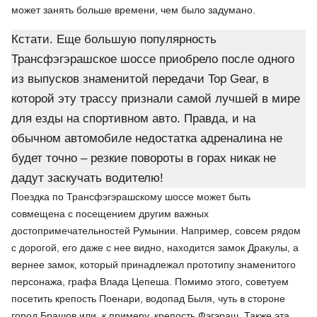
может занять больше времени, чем было задумано.
Кстати. Еще большую популярность
Трансфэгэрашское шоссе приобрело после одного
из выпусков знаменитой передачи Top Gear, в
которой эту трассу признали самой лучшей в мире
для езды на спортивном авто. Правда, и на
обычном автомобиле недостатка адреналина не
будет точно – резкие повороты в горах никак не
дадут заскучать водителю!
Поездка по Трансфэгэрашскому шоссе может быть
совмещена с посещением другим важных
достопримечательностей Румынии. Например, совсем рядом
с дорогой, его даже с нее видно, находится замок Дракулы, а
вернее замок, который принадлежал прототипу знаменитого
персонажа, графа Влада Цепеша. Помимо этого, советуем
посетить крепость Поенари, водопад Быля, чуть в стороне
город Брашов или, к примеру, крепость Фэгэраш. Также эта