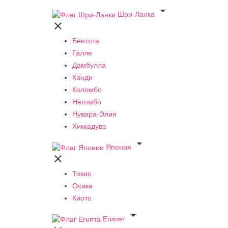

Шри-Ланка

Бентота
Галле
Дамбулла
Канди
Коломбо
Негомбо
Нувара-Элия
Хиккадува

Япония

Токио
Осака
Киото

Египет