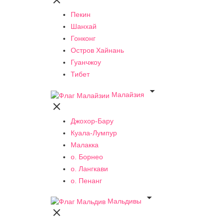

Пекин
Шанхай
Гонконг
Остров Хайнань
Гуанчжоу
Тибет

Малайзия

Джохор-Бару
Куала-Лумпур
Малакка
о. Борнео
о. Лангкави
о. Пенанг

Мальдивы
