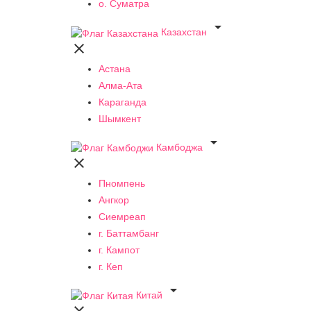
о. Суматра

Казахстан

Астана
Алма-Ата
Караганда
Шымкент

Камбоджа

Пномпень
Ангкор
Сиемреап
г. Баттамбанг
г. Кампот
г. Кеп

Китай