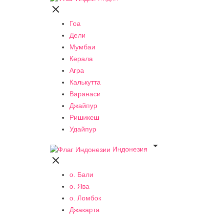

Гоа
Дели
Мумбаи
Керала
Агра
Калькутта
Варанаси
Джайпур
Ришикеш
Удайпур

Индонезия

о. Бали
о. Ява
о. Ломбок
Джакарта