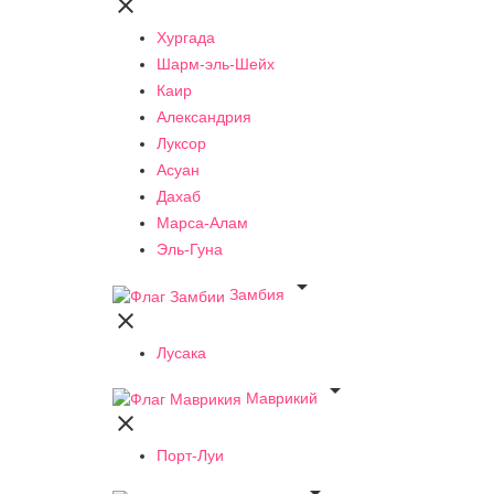

Хургада
Шарм-эль-Шейх
Каир
Александрия
Луксор
Асуан
Дахаб
Марса-Алам
Эль-Гуна

Замбия

Лусака

Маврикий

Порт-Луи
