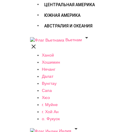
ЦЕНТРАЛЬНАЯ АМЕРИКА
ЮЖНАЯ АМЕРИКА
АВСТРАЛИЯ И ОКЕАНИЯ

Вьетнам

Ханой
Хошимин
Нячанг
Далат
Вунгтау
Сапа
Хюэ
г. Муйне
г. Хой Ан
о. Фукуок

Индия