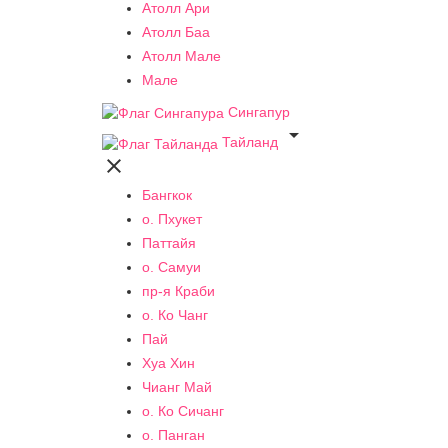
Атолл Ари
Атолл Баа
Атолл Мале
Мале
Сингапур

Тайланд

Бангкок
о. Пхукет
Паттайя
о. Самуи
пр-я Краби
о. Ко Чанг
Пай
Хуа Хин
Чианг Май
о. Ко Сичанг
о. Панган