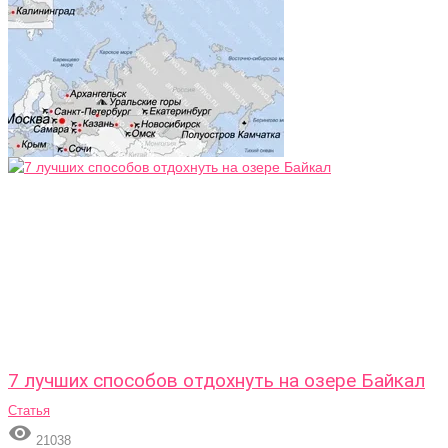
7 лучших способов отдохнуть на озере Байкал
Статья

21038