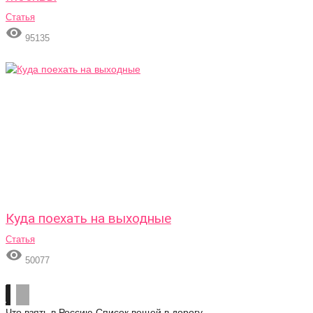
Статья

95135
Куда поехать на выходные
Статья

50077
Что взять в Россию
Список вещей в дорогу