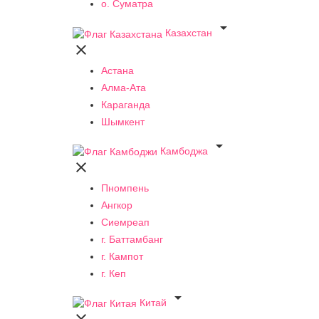
о. Суматра

Казахстан

Астана
Алма-Ата
Караганда
Шымкент

Камбоджа

Пномпень
Ангкор
Сиемреап
г. Баттамбанг
г. Кампот
г. Кеп

Китай