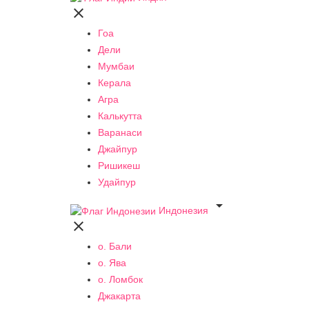

Гоа
Дели
Мумбаи
Керала
Агра
Калькутта
Варанаси
Джайпур
Ришикеш
Удайпур

Индонезия

о. Бали
о. Ява
о. Ломбок
Джакарта