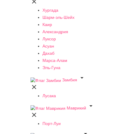

Хургада
Шарм-эль-Шейх
Каир
Александрия
Луксор
Асуан
Дахаб
Марса-Алам
Эль-Гуна

Замбия

Лусака

Маврикий

Порт-Луи
