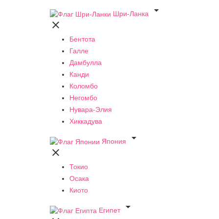

Шри-Ланка

Бентота
Галле
Дамбулла
Канди
Коломбо
Негомбо
Нувара-Элия
Хиккадува

Япония

Токио
Осака
Киото

Египет