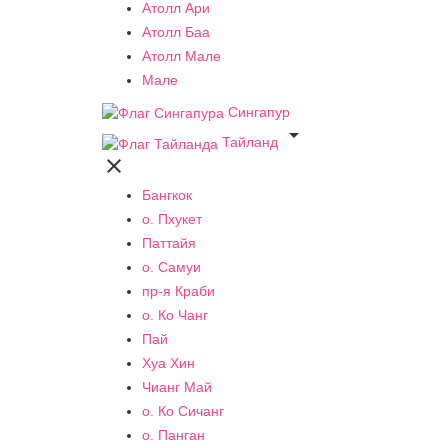
Атолл Ари
Атолл Баа
Атолл Мале
Мале
Сингапур

Тайланд

Бангкок
о. Пхукет
Паттайя
о. Самуи
пр-я Краби
о. Ко Чанг
Пай
Хуа Хин
Чианг Май
о. Ко Сичанг
о. Панган