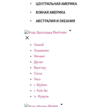
ЦЕНТРАЛЬНАЯ АМЕРИКА
ЮЖНАЯ АМЕРИКА
АВСТРАЛИЯ И ОКЕАНИЯ

Вьетнам

Ханой
Хошимин
Нячанг
Далат
Вунгтау
Сапа
Хюэ
г. Муйне
г. Хой Ан
о. Фукуок

Индия