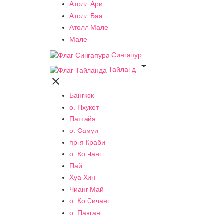
Атолл Ари
Атолл Баа
Атолл Мале
Мале
Сингапур

Тайланд

Бангкок
о. Пхукет
Паттайя
о. Самуи
пр-я Краби
о. Ко Чанг
Пай
Хуа Хин
Чианг Май
о. Ко Сичанг
о. Панган