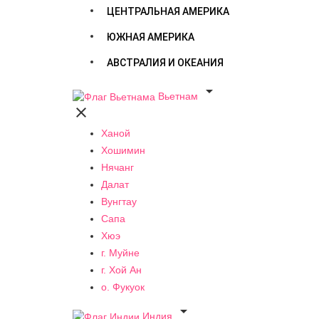
ЦЕНТРАЛЬНАЯ АМЕРИКА
ЮЖНАЯ АМЕРИКА
АВСТРАЛИЯ И ОКЕАНИЯ

Вьетнам

Ханой
Хошимин
Нячанг
Далат
Вунгтау
Сапа
Хюэ
г. Муйне
г. Хой Ан
о. Фукуок

Индия