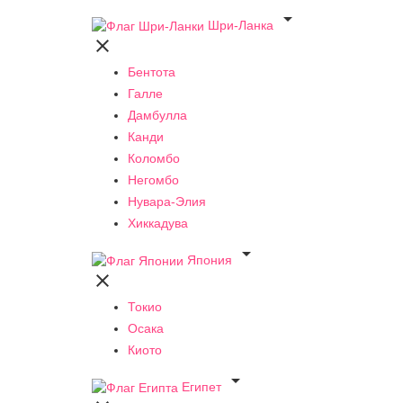

Шри-Ланка

Бентота
Галле
Дамбулла
Канди
Коломбо
Негомбо
Нувара-Элия
Хиккадува

Япония

Токио
Осака
Киото

Египет