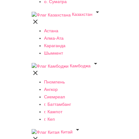
о. Суматра

Казахстан

Астана
Алма-Ата
Караганда
Шымкент

Камбоджа

Пномпень
Ангкор
Сиемреап
г. Баттамбанг
г. Кампот
г. Кеп

Китай