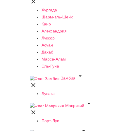

Хургада
Шарм-эль-Шейх
Каир
Александрия
Луксор
Асуан
Дахаб
Марса-Алам
Эль-Гуна

Замбия

Лусака

Маврикий

Порт-Луи
