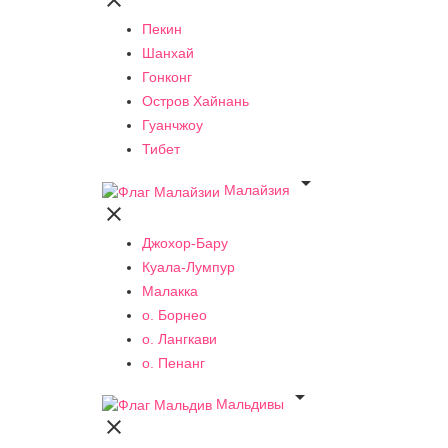

Пекин
Шанхай
Гонконг
Остров Хайнань
Гуанчжоу
Тибет

Малайзия

Джохор-Бару
Куала-Лумпур
Малакка
о. Борнео
о. Лангкави
о. Пенанг

Мальдивы
