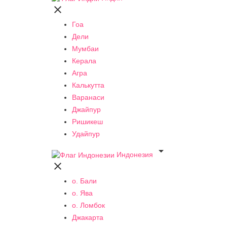

Гоа
Дели
Мумбаи
Керала
Агра
Калькутта
Варанаси
Джайпур
Ришикеш
Удайпур

Индонезия

о. Бали
о. Ява
о. Ломбок
Джакарта