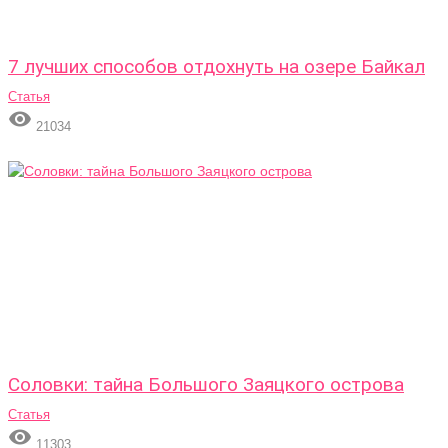
7 лучших способов отдохнуть на озере Байкал
Статья

21034
Соловки: тайна Большого Заяцкого острова
Статья

11303