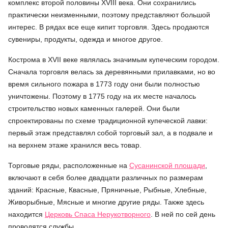
комплекс второй половины XVIII века. Они сохранились
практически неизменными, поэтому представляют большой
интерес. В рядах все еще кипит торговля. Здесь продаются
сувениры, продукты, одежда и многое другое.
Кострома в XVII веке являлась значимым купеческим городом.
Сначала торговля велась за деревянными прилавками, но во
время сильного пожара в 1773 году они были полностью
уничтожены. Поэтому в 1775 году на их месте началось
строительство новых каменных галерей. Они были
спроектированы по схеме традиционной купеческой лавки:
первый этаж представлял собой торговый зал, а в подвале и
на верхнем этаже хранился весь товар.
Торговые ряды, расположенные на
Сусанинской площади
,
включают в себя более двадцати различных по размерам
зданий: Красные, Квасные, Пряничные, Рыбные, Хлебные,
Живорыбные, Мясные и многие другие ряды. Также здесь
находится
Церковь Спаса Нерукотворного
. В ней по сей день
проводятся службы.