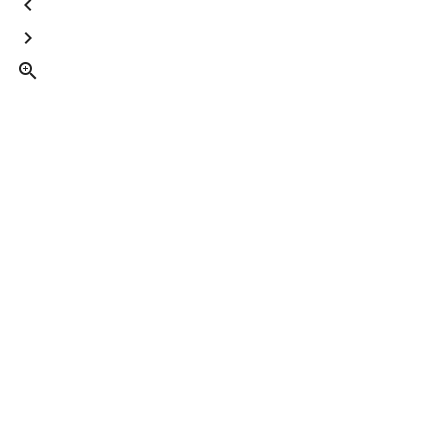


