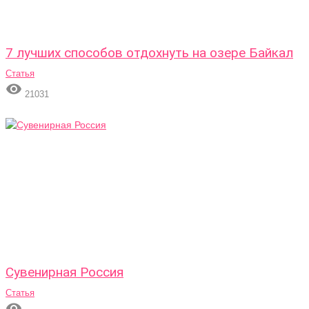
7 лучших способов отдохнуть на озере Байкал
Статья

21031
Сувенирная Россия
Статья
