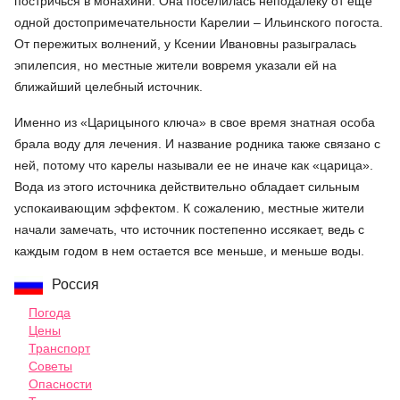
постричься в монахини. Она поселилась неподалеку от еще
одной достопримечательности Карелии – Ильинского погоста.
От пережитых волнений, у Ксении Ивановны разыгралась
эпилепсия, но местные жители вовремя указали ей на
ближайший целебный источник.
Именно из «Царицыного ключа» в свое время знатная особа
брала воду для лечения. И название родника также связано с
ней, потому что карелы называли ее не иначе как «царица».
Вода из этого источника действительно обладает сильным
успокаивающим эффектом. К сожалению, местные жители
начали замечать, что источник постепенно иссякает, ведь с
каждым годом в нем остается все меньше, и меньше воды.
Россия
Погода
Цены
Транспорт
Советы
Опасности