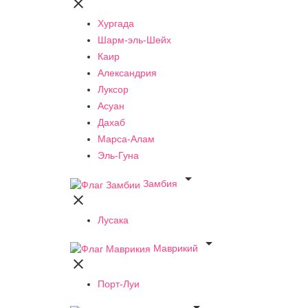

Хургада
Шарм-эль-Шейх
Каир
Александрия
Луксор
Асуан
Дахаб
Марса-Алам
Эль-Гуна

Замбия

Лусака

Маврикий

Порт-Луи
