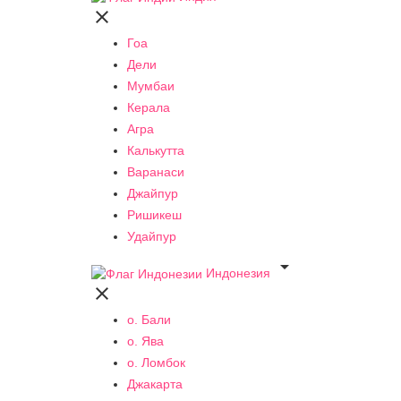

Гоа
Дели
Мумбаи
Керала
Агра
Калькутта
Варанаси
Джайпур
Ришикеш
Удайпур

Индонезия

о. Бали
о. Ява
о. Ломбок
Джакарта