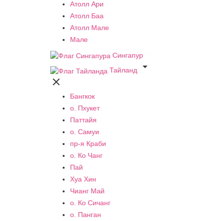
Атолл Ари
Атолл Баа
Атолл Мале
Мале
Сингапур

Тайланд

Бангкок
о. Пхукет
Паттайя
о. Самуи
пр-я Краби
о. Ко Чанг
Пай
Хуа Хин
Чианг Май
о. Ко Сичанг
о. Панган