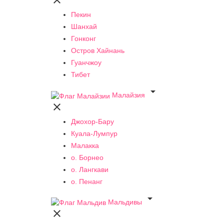

Пекин
Шанхай
Гонконг
Остров Хайнань
Гуанчжоу
Тибет

Малайзия

Джохор-Бару
Куала-Лумпур
Малакка
о. Борнео
о. Лангкави
о. Пенанг

Мальдивы
