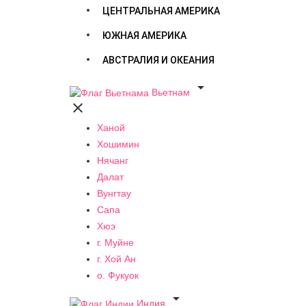
ЦЕНТРАЛЬНАЯ АМЕРИКА
ЮЖНАЯ АМЕРИКА
АВСТРАЛИЯ И ОКЕАНИЯ

Вьетнам

Ханой
Хошимин
Нячанг
Далат
Вунгтау
Сапа
Хюэ
г. Муйне
г. Хой Ан
о. Фукуок

Индия