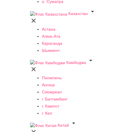
о. Суматра

Казахстан

Астана
Алма-Ата
Караганда
Шымкент

Камбоджа

Пномпень
Ангкор
Сиемреап
г. Баттамбанг
г. Кампот
г. Кеп

Китай