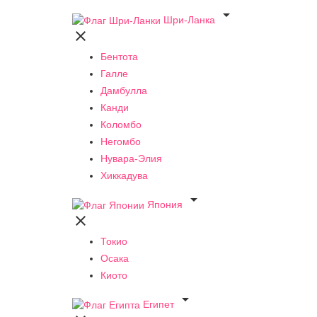

Шри-Ланка

Бентота
Галле
Дамбулла
Канди
Коломбо
Негомбо
Нувара-Элия
Хиккадува

Япония

Токио
Осака
Киото

Египет