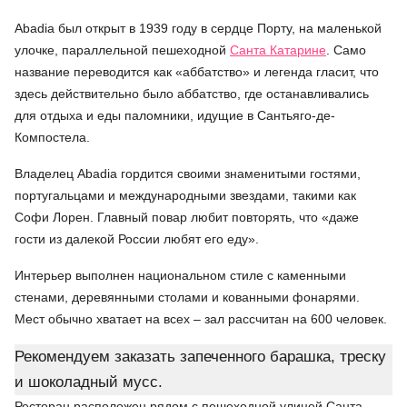
Abadia был открыт в 1939 году в сердце Порту, на маленькой
улочке, параллельной пешеходной
Санта Катарине
. Само
название переводится как «аббатство» и легенда гласит, что
здесь действительно было аббатство, где останавливались
для отдыха и еды паломники, идущие в Сантьяго-де-
Компостела.
Владелец Abadia гордится своими знаменитыми гостями,
португальцами и международными звездами, такими как
Софи Лорен. Главный повар любит повторять, что «даже
гости из далекой России любят его еду».
Интерьер выполнен национальном стиле с каменными
стенами, деревянными столами и кованными фонарями.
Мест обычно хватает на всех – зал рассчитан на 600 человек.
Рекомендуем заказать запеченного барашка, треску
и шоколадный мусс.
Ресторан расположен рядом с пешеходной улицей Санта