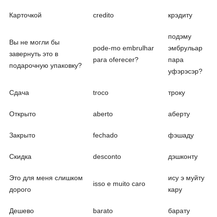
Карточкой
credito
крэдиту
подэму
Вы не могли бы
pode-mo embrulhar
эмбрульаp
завернуть это в
para oferecer?
паpa
подарочную упаковку?
уфэрэсэр?
Сдача
troco
троку
Открыто
aberto
аберту
Закрыто
fechado
фэшаду
Скидка
desconto
дэшконту
Это для меня слишком
ису э муйту
isso e muito caro
дорого
каpy
Дешево
barato
барату