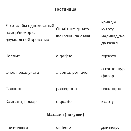
Гостиница
криа ум
Я хотел бы одноместный
Queria um quarto
куарту
номер/номер с
individual/de casal
индивидуал/
двуспальной кроватью
дэ казал
Чаевые
a gorjeta
гуржэта
а конта, пур
Счёт, пожалуйста
a conta, рог favor
фавор
Паспорт
passaporte
пасапортэ
Комната, номер
о quarto
кyаpтy
Магазин (покупки)
Наличными
dinheiro
диньейру