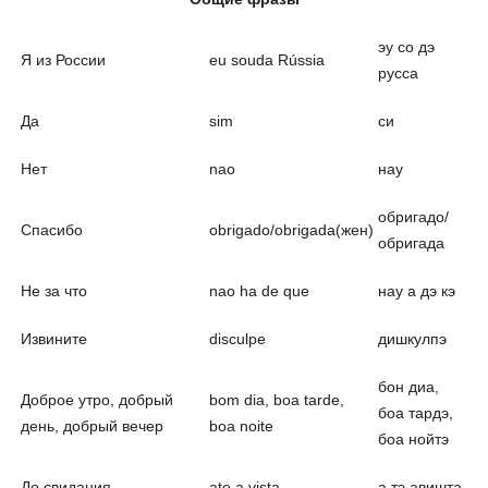
эу со дэ
Я из России
eu souda Rússia
русса
Да
sim
си
Нет
nao
нау
обригадо/
Спасибо
obrigado/obrigada(жен)
обригада
Не за что
nao ha de que
нау а дэ кэ
Извините
disculpe
дишкулпэ
бон диа,
Доброе утро, добрый
bom dia, boa tarde,
боа тардэ,
день, добрый вечер
boa noite
боа нойтэ
До свидания
ate a vista
а тэ авишта