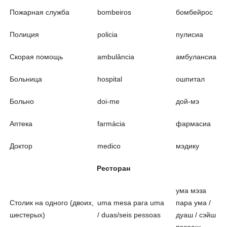
Пожарная служба
bombeiros
бомбейрос
Полиция
policia
пулисиа
Скорая помощь
ambulância
амбулансиа
Больница
hospital
ошпитал
Больно
doi-me
дой-мэ
Аптека
farmácia
фармасиа
Доктор
medico
мэдику
Ресторан
ума мэза
Столик на одного (двоих,
uma mesa para uma
пара ума /
шестерых)
/ duas/seis pessoas
дуаш / сэйш