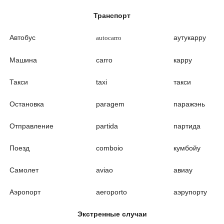
Транспорт
Автобус
аутукарру
autocarro
Машина
carro
каppy
Такси
taxi
такси
Остановка
paragem
паражэнь
Отправление
partida
партида
Поезд
comboio
кумбойу
Самолет
aviao
aвиаy
Аэропорт
aeroporto
аэрупорту
Экстренные случаи