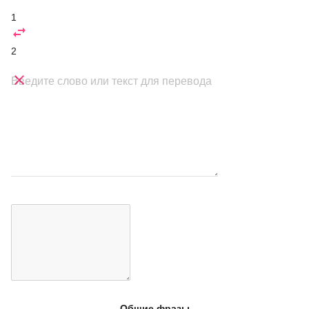
1

2

Введите слово или текст для перевода
Общие фразы