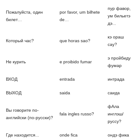
пур фавор,
Пожалуйста, один
por favor, um bilhete
ум бильетэ
билет…
de…
дэ...
кэ ораш
Который час?
que horas sao?
cаy?
э пройбиду
Не курить
е proibido fumar
фумар
ВХОД
entrada
интрада
ВЫХОД
saida
саида
фАла
Вы говорите по-
fala ingles russo?
инглэш/
английски (по-русски)?
руссу?
Где находится...
onde fica
ондэ фика