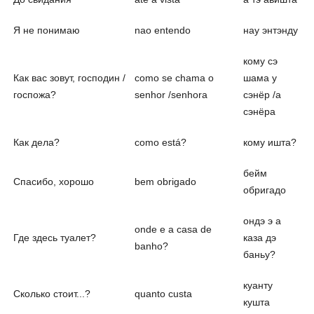
Я не понимаю
nao entendo
нау энтэнду
кому сэ
Как вас зовут, господин /
como se chama o
шама у
госпожа?
senhor /senhora
сэнёр /а
сэнёра
Как дела?
como está?
кому ишта?
бейм
Спасибо, хорошо
bem obrigado
обригадо
ондэ э а
onde e a casa de
Где здесь туалет?
каза дэ
banho?
баньу?
куанту
Сколько стоит...?
quanto custa
кушта