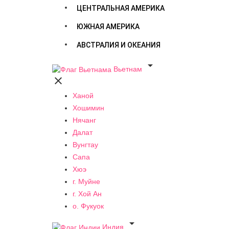
ЦЕНТРАЛЬНАЯ АМЕРИКА
ЮЖНАЯ АМЕРИКА
АВСТРАЛИЯ И ОКЕАНИЯ

Вьетнам

Ханой
Хошимин
Нячанг
Далат
Вунгтау
Сапа
Хюэ
г. Муйне
г. Хой Ан
о. Фукуок

Индия