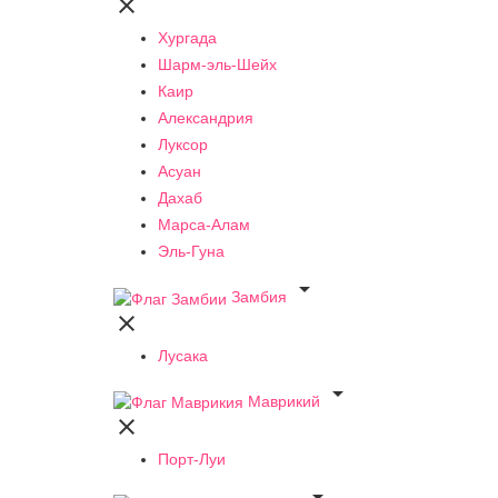

Хургада
Шарм-эль-Шейх
Каир
Александрия
Луксор
Асуан
Дахаб
Марса-Алам
Эль-Гуна

Замбия

Лусака

Маврикий

Порт-Луи
