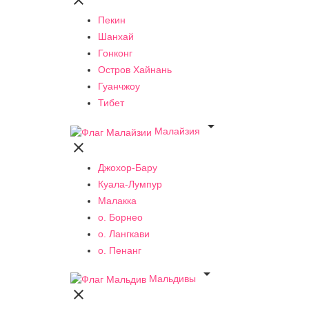

Пекин
Шанхай
Гонконг
Остров Хайнань
Гуанчжоу
Тибет

Малайзия

Джохор-Бару
Куала-Лумпур
Малакка
о. Борнео
о. Лангкави
о. Пенанг

Мальдивы
