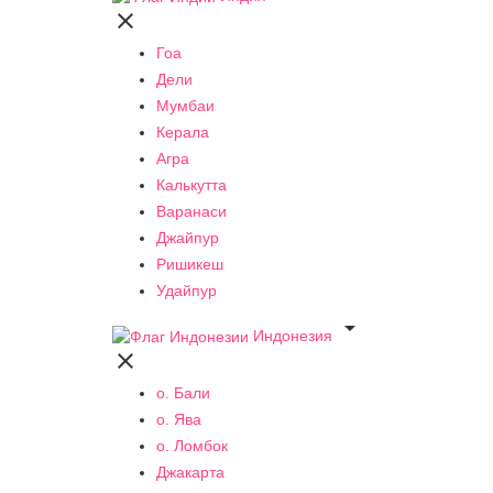

Гоа
Дели
Мумбаи
Керала
Агра
Калькутта
Варанаси
Джайпур
Ришикеш
Удайпур

Индонезия

о. Бали
о. Ява
о. Ломбок
Джакарта