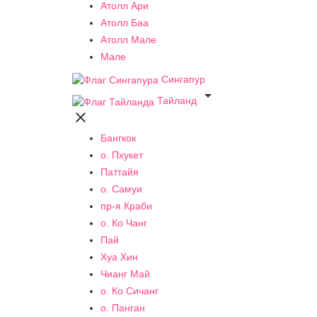
Атолл Ари
Атолл Баа
Атолл Мале
Мале
Сингапур

Тайланд

Бангкок
о. Пхукет
Паттайя
о. Самуи
пр-я Краби
о. Ко Чанг
Пай
Хуа Хин
Чианг Май
о. Ко Сичанг
о. Панган