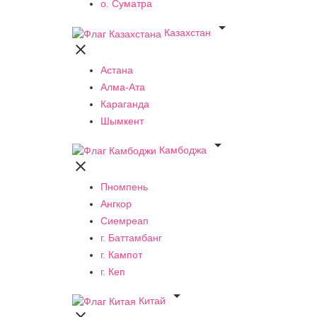
о. Суматра

Казахстан

Астана
Алма-Ата
Караганда
Шымкент

Камбоджа

Пномпень
Ангкор
Сиемреап
г. Баттамбанг
г. Кампот
г. Кеп

Китай