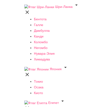

Шри-Ланка

Бентота
Галле
Дамбулла
Канди
Коломбо
Негомбо
Нувара-Элия
Хиккадува

Япония

Токио
Осака
Киото

Египет